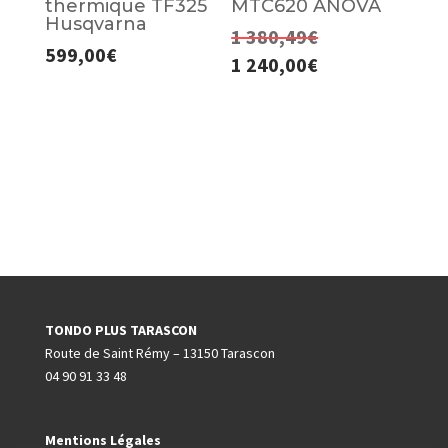
thermique TF325
MTC620 ANOVA
Husqvarna
1 380,49
€
Le
599,00
€
1 240,00
€
prix
Le
initial
prix
était :
actuel
1
est :
380,49€.
1
240,00€.
TONDO PLUS TARASCON
Route de Saint Rémy – 13150 Tarascon
04 90 91 33 48
Mentions Légales