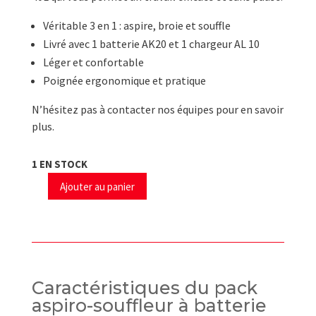
Véritable 3 en 1 : aspire, broie et souffle
Livré avec 1 batterie AK20 et 1 chargeur AL 10
Léger et confortable
Poignée ergonomique et pratique
N’hésitez pas à contacter nos équipes pour en savoir
plus.
1 EN STOCK
Ajouter au panier
quantité
de
Pack
aspiro-
souffleur
à
Caractéristiques du pack
batterie
aspiro-souffleur à batterie
SHA