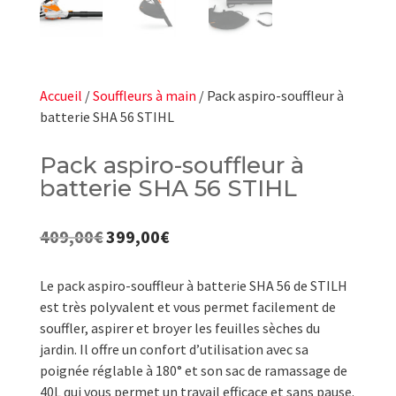
Accueil
/
Souffleurs à main
/ Pack aspiro-souffleur à
batterie SHA 56 STIHL
Pack aspiro-souffleur à
batterie SHA 56 STIHL
409,00
€
399,00
€
Le
Le
prix
prix
initial
actuel
Le pack aspiro-souffleur à batterie SHA 56 de STILH
était :
est :
est très polyvalent et vous permet facilement de
409,00€.
399,00€.
souffler, aspirer et broyer les feuilles sèches du
jardin. Il offre un confort d’utilisation avec sa
poignée réglable à 180° et son sac de ramassage de
40L qui vous permet un travail efficace et sans pause.