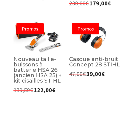
230,00
€
179,00
€
Le
Le
prix
prix
initial
actuel
était :
est :
Promos
Promos
230,00€.
179,00€.
Nouveau taille-
Casque anti-bruit
buissons à
Concept 28 STIHL
batterie HSA 26
47,00
€
39,00
€
Le
Le
(ancien HSA 25) +
kit cisailles STIHL
prix
prix
139,50
€
122,00
€
initial
actuel
Le
Le
était :
est :
prix
prix
47,00€.
39,00€.
initial
actuel
était :
est :
139,50€.
122,00€.