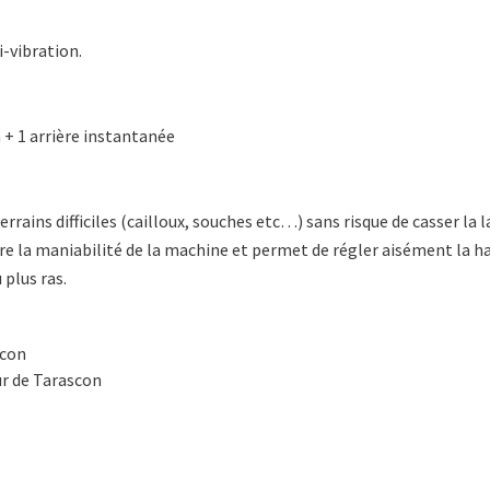
i-vibration.
h + 1 arrière instantanée
errains difficiles (cailloux, souches etc…) sans risque de casser la 
tre la maniabilité de la machine et permet de régler aisément la h
 plus ras.
scon
ur de Tarascon