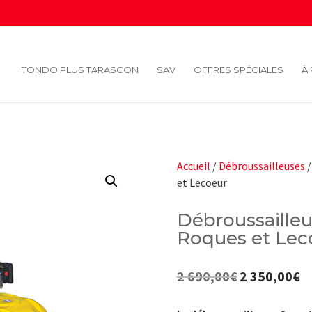
TONDO PLUS TARASCON
SAV
OFFRES SPÉCIALES
À
Accueil
/
Débroussailleuses
/
et Lecoeur
Débroussailleu
Roques et Lec
2 690,00
€
2 350,00
€
Le
Le
prix
pr
initial
ac