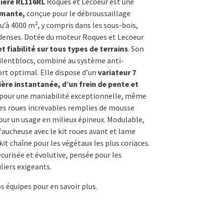
ière RL116RL
Roques et Lecoeur est une
t :
rmante,
conçue pour le débroussaillage
qu’à 4000 m², y compris dans les sous-bois,
0,00€.
 denses. Dotée du moteur Roques et Lecoeur
t fiabilité sur tous types de terrains
. Son
ilentblocs, combiné au système anti-
ort optimal. Elle dispose d’un
variateur 7
ière instantanée, d’un frein de pente et
pour une maniabilité exceptionnelle, même
 Ses roues increvables remplies de mousse
our un usage en milieux épineux. Modulable,
faucheuse avec le kit roues avant et lame
kit chaîne pour les végétaux les plus coriaces.
urisée et évolutive, pensée pour les
liers exigeants.
s équipes pour en savoir plus.