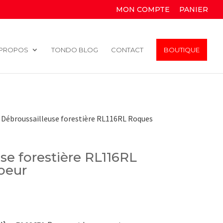
MON COMPTE
PANIER
 PROPOS
TONDO BLOG
CONTACT
BOUTIQUE
 Débroussailleuse forestière RL116RL Roques
se forestière RL116RL
oeur
ix
tuel