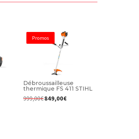
Promos
Débroussailleuse
thermique FS 411 STIHL
999,00
€
849,00
€
Le
Le
prix
prix
initial
actuel
était :
est :
999,00€.
849,00€.