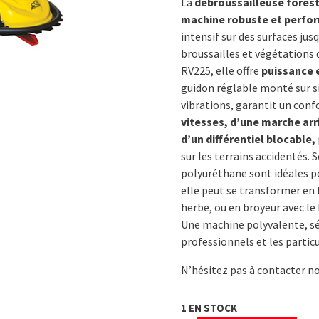
La
débroussailleuse forest
était :
es
machine robuste et perfo
2
2
intensif sur des surfaces jus
690,00€.
35
broussailles et végétations
RV225, elle offre
puissance e
guidon réglable monté sur s
vibrations, garantit un conf
vitesses, d’une marche arr
d’un différentiel blocable,
sur les terrains accidentés.
polyuréthane sont idéales p
elle peut se transformer en 
herbe, ou en broyeur avec le 
Une machine polyvalente, séc
professionnels et les particu
N’hésitez pas à contacter no
1 EN STOCK