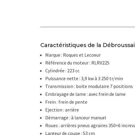
Caractéristiques de la Débroussa
Marque : Roques et Lecoeur
Référence du moteur : RLRV225
Cylindrée : 223 cc
Puissance nette : 3,9 kw à 3 250 tr/min
Transmission : boite modulaire 7 positions
Embrayage de lame : avec frein de lame
Frein : frein de pente
Ejection : arrière
Démarrage : à lanceur manuel
Roues : arrières pneus agraires 350×6 increv
Largeur de coupe : 53 cm