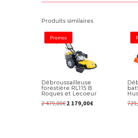
Produits similaires
Promos
Débroussailleuse
Déb
forestière RL115 B
bat
Roques et Lecoeur
Hus
2 479,00
€
2 179,00
€
729
Le
Le
prix
prix
initial
actuel
était :
est :
2
2