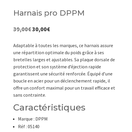
Harnais pro DPPM
39,00
€
30,00
€
Le
Le
prix
prix
initial
actuel
Adaptable à toutes les marques, ce harnais assure
était :
est :
une répartition optimale du poids grâce à ses
39,00€.
30,00€.
bretelles larges et ajustables. Sa plaque dorsale de
protection et son système d’éjection rapide
garantissent une sécurité renforcée. Équipé d’une
boucle en acier pour un déclenchement rapide, il
offre un confort maximal pour un travail efficace et
sans contrainte.
Caractéristiques
Marque : DPPM
Réf : 05140