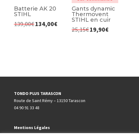
Batterie AK 20
Gants dynamic
STIHL
Thermovent
STIHL en cuir
139,00
€
134,00
€
Le
Le
25,15
€
19,90
€
Le
Le
prix
prix
prix
prix
initial
actuel
initial
actuel
était :
est :
était :
est :
139,00€.
134,00€.
25,15€.
19,90€.
TONDO PLUS TARASCON
Route de Saint Rémy – 13150 Tarascon
04 90 91 33 48
Mentions Légales