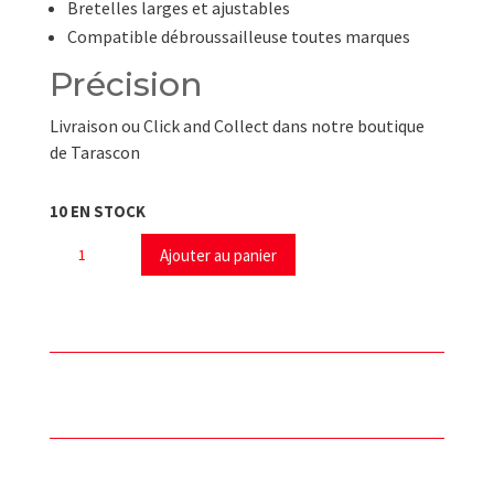
Bretelles larges et ajustables
Compatible débroussailleuse toutes marques
Précision
Livraison ou Click and Collect dans notre boutique
de Tarascon
10 EN STOCK
quantité
Ajouter au panier
de
Harnais
pro
DPPM