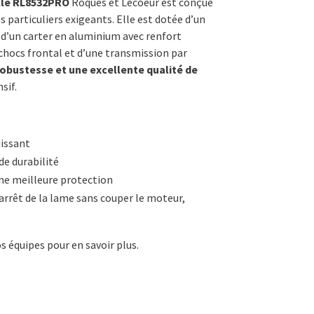
lle RL8532PRO
Roques et Lecoeur est conçue
t :
s particuliers exigeants. Elle est dotée d’un
’un carter en aluminium avec renfort
0,00€.
-chocs frontal et d’une transmission par
obustesse et une excellente qualité de
sif.
issant
de durabilité
ne meilleure protection
rrêt de la lame sans couper le moteur,
s équipes pour en savoir plus.