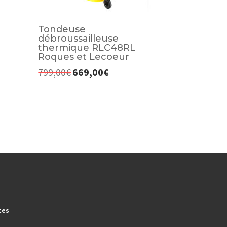
Tondeuse
débroussailleuse
thermique RLC48RL
Roques et Lecoeur
799,00
€
669,00
€
Le
Le
prix
prix
initial
actuel
était :
est :
799,00€.
669,00€.
tes