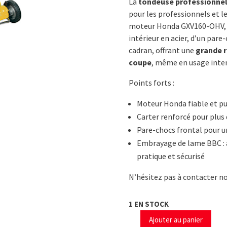
La
tondeuse professionne
était :
es
pour les professionnels et le
1
1
moteur Honda GXV160-OHV, d
950,00€.
74
intérieur en acier, d’un pare
cadran, offrant une
grande r
coupe
, même en usage inten
Points forts :
Moteur Honda fiable et pu
Carter renforcé pour plus 
Pare-chocs frontal pour u
Embrayage de lame BBC : a
pratique et sécurisé
N’hésitez pas à contacter no
1 EN STOCK
Ajouter au panier
quantité