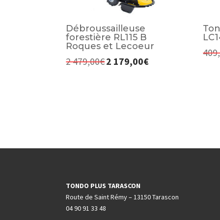
Débroussailleuse
Ton
forestière RL115 B
LC1
Roques et Lecoeur
409
2 479,00
€
2 179,00
€
Le
Le
prix
prix
initial
actuel
était :
est :
2
2
479,00€.
179,00€.
TONDO PLUS TARASCON
Route de Saint Rémy – 13150 Tarascon
04 90 91 33 48