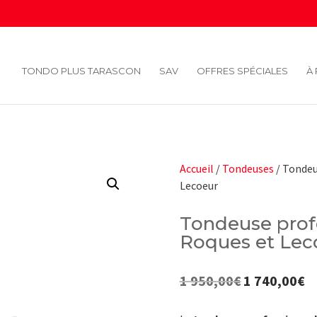
TONDO PLUS TARASCON
SAV
OFFRES SPÉCIALES
À
Accueil
/
Tondeuses
/ Tondeu
Lecoeur
Tondeuse prof
Roques et Lec
1 950,00
€
1 740,00
€
Le
Le
prix
pr
initial
ac