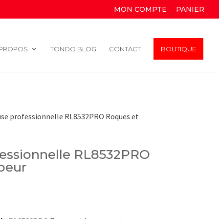
MON COMPTE
PANIER
 PROPOS
TONDO BLOG
CONTACT
BOUTIQUE
se professionnelle RL8532PRO Roques et
essionnelle RL8532PRO
oeur
ix
tuel