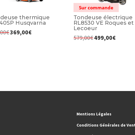
Sur commande
deuse thermique
Tondeuse électrique
40SP Husqvarna
RL8530 VE Roques et
Lecoeur
,00
€
369,00
€
Le
Le
579,00
€
499,00
€
Le
Le
prix
prix
prix
prix
initial
actuel
initial
actuel
était :
est :
était :
est :
409,00€.
369,00€.
579,00€.
499,00€.
Mentions Légales
Conditions Générales de Ven