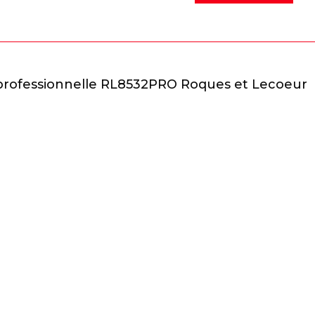
de
Tondeuse
professionnelle
RL8532PRO
Roques
 professionnelle RL8532PRO Roques et Lecoeur
et
Lecoeur