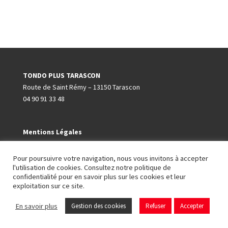
était :
est :
220,00€.
210,00€.
TONDO PLUS TARASCON
Route de Saint Rémy – 13150 Tarascon
04 90 91 33 48
Mentions Légales
Conditions Générales de Ventes
Pour poursuivre votre navigation, nous vous invitons à accepter
l'utilisation de cookies. Consultez notre politique de
Nous suivre
confidentialité pour en savoir plus sur les cookies et leur
exploitation sur ce site.
En savoir plus
Gestion des cookies
Refuser
Accepter