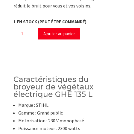
réduit le bruit pour vous et vos voisins.
1 EN STOCK (PEUT ÊTRE COMMANDÉ)
quantité
Ajouter au panier
de
Broyeur
de
végétaux
électrique
GHE
Caractéristiques du
135
broyeur de végétaux
L
électrique GHE 135 L
STIHL
Marque : STIHL
Gamme : Grand public
Motorisation : 230 V monophasé
Puissance moteur : 2300 watts