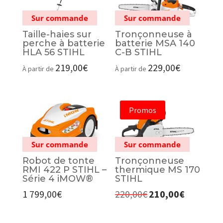
Sur commande
Sur commande
Taille-haies sur
Tronçonneuse à
perche à batterie
batterie MSA 140
HLA 56 STIHL
C-B STIHL
219,00
€
229,00
€
À partir de
À partir de
Promos
Sur commande
Sur commande
Robot de tonte
Tronçonneuse
RMI 422 P STIHL –
thermique MS 170
Série 4 iMOW®
STIHL
1 799,00
€
220,00
€
210,00
€
Le
Le
prix
prix
initial
actuel