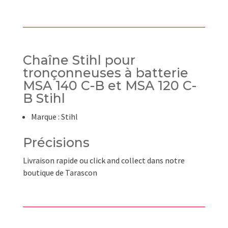
Stihl
Pour
tronçonneuses
à
Chaîne Stihl pour
batterie
tronçonneuses à batterie
MSA
MSA 140 C-B et MSA 120 C-
140
B Stihl
C-
B
Marque : Stihl
.
MSA
Précisions
120
C-
Livraison rapide ou click and collect dans notre
B
boutique de Tarascon