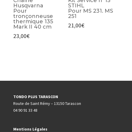
Chaîne
Kit Service n°15
Husqvarna
STIHL
Pour
Pour MS 231. MS
tronçonneuse
251
thermique 135
21,00
€
Mark II 40 cm
23,00
€
TONDO PLUS TARASCON
Route de Saint Rémy – 13150 Tarascon
04 90 91 33 48
Mentions Légales