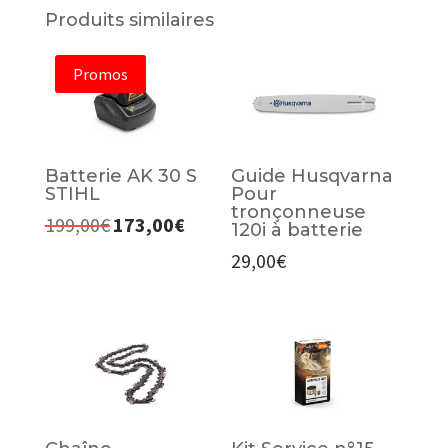
Produits similaires
Promos
Batterie AK 30 S
Guide Husqvarna
STIHL
Pour
tronçonneuse
199,00
€
173,00
€
Le
Le
120i à batterie
prix
prix
29,00
€
initial
actuel
était :
est :
199,00€.
173,00€.