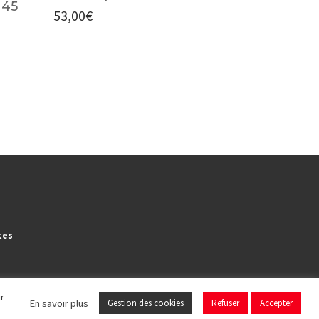
 45
53,00
€
tes
ir
En savoir plus
Gestion des cookies
Refuser
Accepter