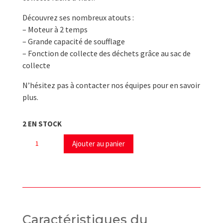
Découvrez ses nombreux atouts :
– Moteur à 2 temps
– Grande capacité de soufflage
– Fonction de collecte des déchets grâce au sac de
collecte
N’hésitez pas à contacter nos équipes pour en savoir
plus.
2 EN STOCK
quantité
Ajouter au panier
de
Souffleur
aspirateur
thermique
SG2C
Anova
Caractéristiques du