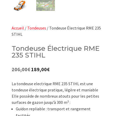
Accueil
/
Tondeuses
/ Tondeuse Électrique RME 235
STIHL
Tondeuse Électrique RME
235 STIHL
206,00
€
189,00
€
Le
Le
prix
prix
initial
actuel
La tondeuse electrique RME 235 STIHL est une
était :
est :
tondeuse électrique pratique, légère et maniable
206,00€.
189,00€.
Elle possède de nombreux atouts pour les petites
surfaces de gazon jusqu’à 300 m² :
Guidon repliable : transport et rangement
facilités