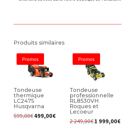
Produits similaires
Promos
Promos
Tondeuse
Tondeuse
thermique
professionnelle
LC247S
RL8530VH
Husqvarna
Roques et
Lecoeur
599,00
€
499,00
€
Le
Le
2 249,00
€
1 999,00
€
Le
Le
prix
prix
prix
prix
initial
actuel